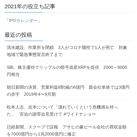
2021年の役立ち記事
「
IPOカレンダー
」
最近の投稿
清水建設、作業所を閉鎖 3人がコロナ陽性で1人が死亡 対象
地域で緊急事態宣言終了まで
SBI、株主優待でリップルの暗号資産XRPを提供 2000～8000
円相当
朝日新聞の決算、営業利益8割減の6億円 親会社単体では3億円
の赤字 2019年4〜9月期
松本人志、吉本について「潰れていくという危機感を持っ
た」 宮迫の謝罪会見受けて #ワイドナショー
日経新聞、スクープで誤報 アサヒの豪ビール会社の買収金額
を7000億円から1兆2000億円に修正