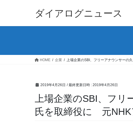
コ
ナ
ン
ビ
ダイアログニュース
テ
ゲ
ン
ー
ツ
シ
へ
ョ
ス
ン
キ
に
ッ
移
HOME
企業
上場企業のSBI、フリーアナウンサーの
プ
動
2019年4月26日
/ 最終更新日時 :
2019年4月26日
上場企業のSBI、フ
氏を取締役に 元NHK