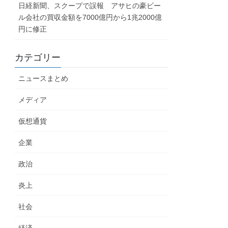
日経新聞、スクープで誤報 アサヒの豪ビー
ル会社の買収金額を7000億円から1兆2000億
円に修正
カテゴリー
ニュースまとめ
メディア
仮想通貨
企業
政治
炎上
社会