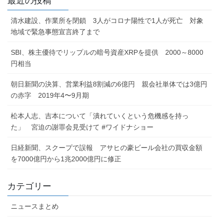
最近の投稿
清水建設、作業所を閉鎖 3人がコロナ陽性で1人が死亡 対象
地域で緊急事態宣言終了まで
SBI、株主優待でリップルの暗号資産XRPを提供 2000～8000
円相当
朝日新聞の決算、営業利益8割減の6億円 親会社単体では3億円
の赤字 2019年4〜9月期
松本人志、吉本について「潰れていくという危機感を持っ
た」 宮迫の謝罪会見受けて #ワイドナショー
日経新聞、スクープで誤報 アサヒの豪ビール会社の買収金額
を7000億円から1兆2000億円に修正
カテゴリー
ニュースまとめ