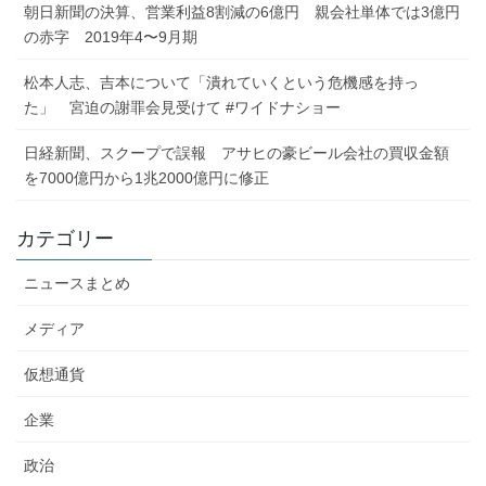
朝日新聞の決算、営業利益8割減の6億円 親会社単体では3億円
の赤字 2019年4〜9月期
松本人志、吉本について「潰れていくという危機感を持っ
た」 宮迫の謝罪会見受けて #ワイドナショー
日経新聞、スクープで誤報 アサヒの豪ビール会社の買収金額
を7000億円から1兆2000億円に修正
カテゴリー
ニュースまとめ
メディア
仮想通貨
企業
政治