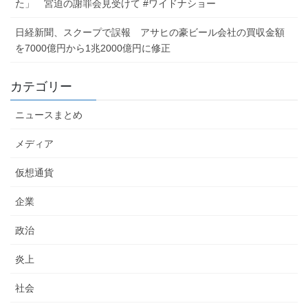
た」 宮迫の謝罪会見受けて #ワイドナショー
日経新聞、スクープで誤報 アサヒの豪ビール会社の買収金額
を7000億円から1兆2000億円に修正
カテゴリー
ニュースまとめ
メディア
仮想通貨
企業
政治
炎上
社会