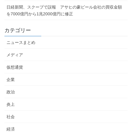
日経新聞、スクープで誤報 アサヒの豪ビール会社の買収金額
を7000億円から1兆2000億円に修正
カテゴリー
ニュースまとめ
メディア
仮想通貨
企業
政治
炎上
社会
経済