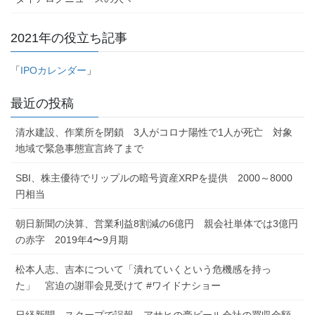
2021年の役立ち記事
「
IPOカレンダー
」
最近の投稿
清水建設、作業所を閉鎖 3人がコロナ陽性で1人が死亡 対象
地域で緊急事態宣言終了まで
SBI、株主優待でリップルの暗号資産XRPを提供 2000～8000
円相当
朝日新聞の決算、営業利益8割減の6億円 親会社単体では3億円
の赤字 2019年4〜9月期
松本人志、吉本について「潰れていくという危機感を持っ
た」 宮迫の謝罪会見受けて #ワイドナショー
日経新聞、スクープで誤報 アサヒの豪ビール会社の買収金額