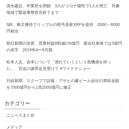
清水建設、作業所を閉鎖 3人がコロナ陽性で1人が死亡 対象
地域で緊急事態宣言終了まで
SBI、株主優待でリップルの暗号資産XRPを提供 2000～8000
円相当
朝日新聞の決算、営業利益8割減の6億円 親会社単体では3億円
の赤字 2019年4〜9月期
松本人志、吉本について「潰れていくという危機感を持っ
た」 宮迫の謝罪会見受けて #ワイドナショー
日経新聞、スクープで誤報 アサヒの豪ビール会社の買収金額
を7000億円から1兆2000億円に修正
カテゴリー
ニュースまとめ
メディア