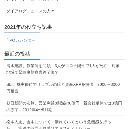
ダイアログニュースの人々
2021年の役立ち記事
「
IPOカレンダー
」
最近の投稿
清水建設、作業所を閉鎖 3人がコロナ陽性で1人が死亡 対象
地域で緊急事態宣言終了まで
SBI、株主優待でリップルの暗号資産XRPを提供 2000～8000
円相当
朝日新聞の決算、営業利益8割減の6億円 親会社単体では3億円
の赤字 2019年4〜9月期
松本人志、吉本について「潰れていくという危機感を持っ
た」 宮迫の謝罪会見受けて #ワイドナショー